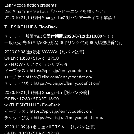
Lenny code fiction presents
2nd Album release tour 『ハッピーエンドを贈りたい』
2023.10.21(土) 梅田 Shangri-Laの対バンアーティスト解禁！
THE SIXTH LIE & FlowBack
チケット一般販売は
※受付期間:2023/8/12(土)10:00〜
！！
一般販売(先着) ¥4,500-(税込) ※ドリンク代別 ※入場整理番号付
2023.09.08(金) 渋谷 WWWX【対バン公演】
OPEN : 18:30 / START 19:00
w / FLOW / リアクションザブッタ
イープラス：
https://eplus.jp/lennycodefiction/
ローチケ：
https://l-tike.com/lennycodefiction/
チケットぴあ：
https://w.pia.jp/t/lennycodefiction/
2023.10.21(土) 梅田 Shangri-La【対バン公演】
OPEN : 17:30 / START 18:00
w /THE SIXTH LIE / FlowBack
イープラス：
https://eplus.jp/lennycodefiction/
チケットぴあ：
https://w.pia.jp/t/lennycodefiction-o/
2023.11.09(木) 名古屋 ell.FITS ALL【対バン公演】
OPEN : 18:30 / START 19:00