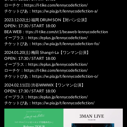
ローチケ：
https://l-tike.com/lennycodefiction/
チケットぴあ：
https://w.pia.jp/t/lennycodefiction-a/
2023.12.02(土) 福岡 DRUM SON【対バン公演】
OPEN : 17:30 / START 18:00
BEA WEB：
ttps://l-tike.com/st1/beaweb-lennycodefiction
イープラス：
https://eplus.jp/lennycodefiction/
チケットぴあ：
https://w.pia.jp/t/lennycodefiction-fo/
2024.01.20(土) 梅田 Shangri-La【ワンマン公演】
OPEN : 17:30 / START 18:00
イープラス：
https://eplus.jp/lennycodefiction/
ローチケ：
https://l-tike.com/lennycodefiction/
チケットぴあ：
https://w.pia.jp/t/lennycodefiction-o/
2024.02.11(日) 渋谷WWWX【ワンマン公演】
OPEN : 17:30 / START 18:00
イープラス：
https://eplus.jp/lennycodefiction/
チケットぴあ：
https://w.pia.jp/t/lennycodefiction/