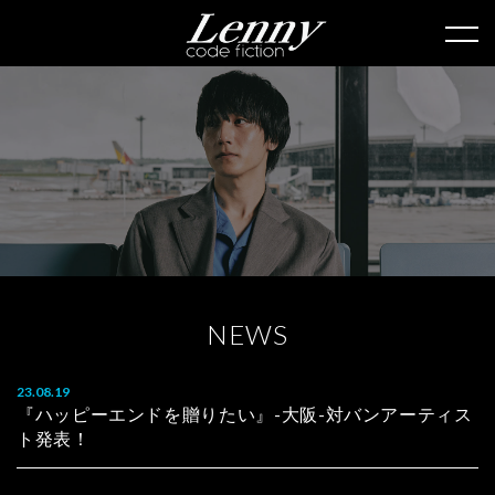
N
E
W
S
23.08.19
『ハッピーエンドを贈りたい』-大阪-対バンアーティス
ト発表！