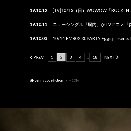
19.10.12
[TV]10/13（日）WOWOW「ROCK IN JA
19.10.11
ニューシングル『脳内』がTVアニメ『
19.10.03
10/14 FM802 30PARTY Eggs presen
PREV
1
2
3
4
…
18
NEXT
Lenny code fiction
MEDIA