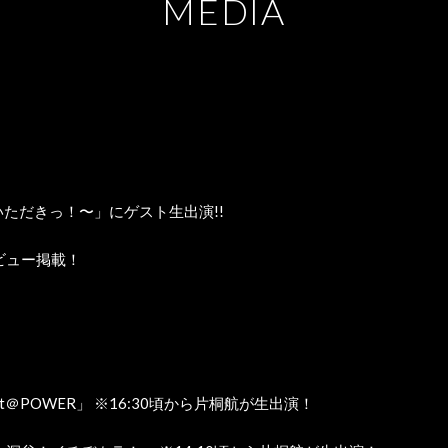
M
E
D
I
A
、それいただきっ！〜」にゲスト生出演!!
タビュー掲載！
gott＠POWER」 ※16:30頃から片桐航が生出演！