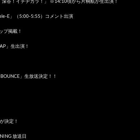
山浦！深谷！イチヂカラ！」 ※14:10頃から片桐航が生出演！
ble-E」（5:00-5:55）コメント出演
アップ掲載！
G TAP」生出演！
a「Z-BOUNCE」生放送決定！！
アが決定！
RNING 放送日