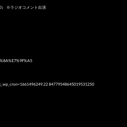
28:00） ※ラジオコメント出演
%91%8A%E7%9F%A5
ng_wp_cron=1661496249.22 84779548645019531250
!