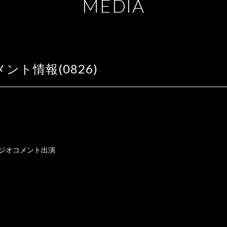
M
E
D
I
A
ト情報(0826)
てラジオコメント出演