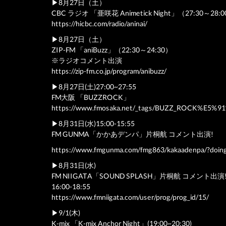
▶︎8月27日（土）
CBC ラジオ 「亜咲花 Animetick Night」（27:30～
https://hicbc.com/radio/aninai/
▶︎8月27日（土）
ZIP-FM 「aniBuzz」（22:30～24:30）
※ラジオコメント出演
https://zip-fm.co.jp/program/anibuzz/
▶︎8月27日(土)27:00~27:55
FM大阪 「BUZZROCK」
https://www.fmosaka.net/_tags/BUZZ_ROCK%E5
▶︎8月31日(水)15:00-15:55
FM GUNMA「かかあデンパ」片桐航 コメント出演!
https://www.fmgunma.com/fmg863/kakaadenpa/?doi
▶︎8月31日(水)
FM NIIGATA「SOUND SPLASH」片桐航 コメント出演
16:00-18:55
https://www.fmniigata.com/user/prog/prog_id/15/
▶︎9/1(木)
K-mix 「K-mix Anchor Night」(19:00~20:30)