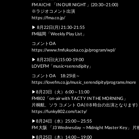
FM AICHI 「IN OUR NIGHT」(20:30~21:00)
※ラジオコメント出演
https://fma.co.jp/
▶︎ 8月22日(月) 21:30-21:55
FM福岡「Weekly Play List」
コメントOA
https://www.fmfukuoka.co.jp/program/wpl/
▶︎ 8月23日(火)15:00-19:00
LOVEFM「music×serendipity」
コメントOA 18:25頃～
https://lovefm.co.jp/music_serendipity/programs/more
▶︎8月23日（火）6:00～11:00
FM802「on-air with TACTY IN THE MORNING」
片桐航、ソラ コメント OA(※8 時台の出演となります)
https://funky802.com/tacty/
▶︎8月24日（水）25:00～25:55
FM 大阪 「J3 Wednesday ～Midnight Master Ke
▶︎8月25日（木）14:00～19:00