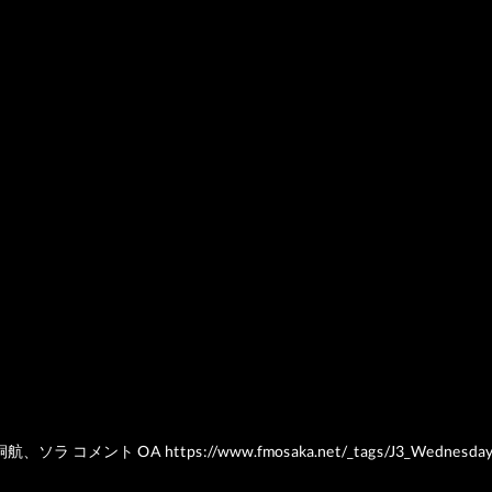
y」 片桐航、ソラ コメント OA
https://www.fmosaka.net/_tags/J3_Wednesda