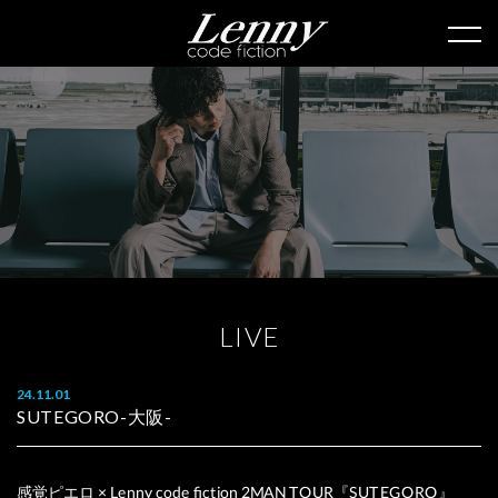
L
I
V
E
24.11.01
SUTEGORO-大阪-
感覚ピエロ × Lenny code fiction 2MAN TOUR『SUTEGORO』