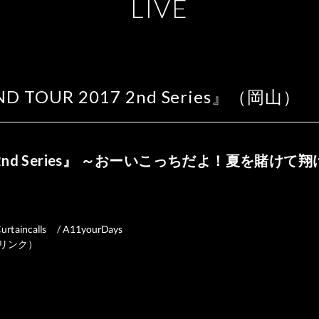
L
I
V
E
D TOUR 2017 2nd Series』（岡山）
2017 2nd Series』 ～おーいこっちだよ！夏を賭
rtaincalls / A11yourDays
１ドリンク）