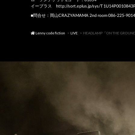
イープラス
http://sort.eplus.jp/sys/T1U14P0010
■問合せ：岡山CRAZYAMAMA 2nd room 086-225-901
Lenny code fiction
LIVE
HEADLAMP『ON THE GROUND 