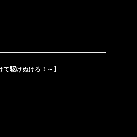
けて翔けて駆けぬけろ！～】