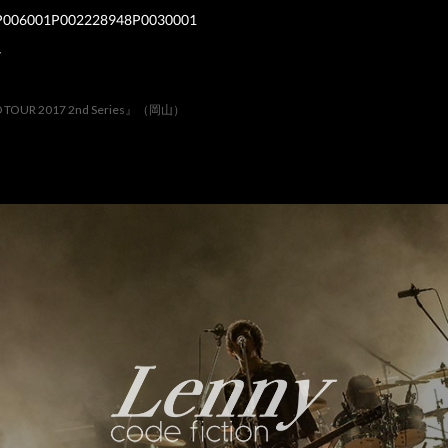
843P006001P002228948P0030001
4
TOUR 2017 2nd Series』（岡山）