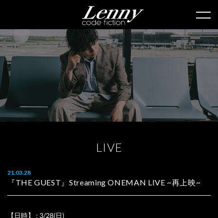
L
I
V
E
21.03.28
『THE GUEST』Streaming ONEMAN LIVE ~再上映~
【日時】 : 3/28(日)