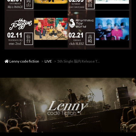
Lenny code fiction
LIVE
5th Single 脳内 Release Tour 「ロックの復権」(岡山IMAGE)