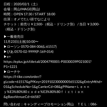
日程：2020/02/1（土）
会場：岡山IMAGE(岡山)
時間：OPEN 17:30 / START 18:00
出演：オメでたい頭でなにより
チケット：前売り￥2,500-（税込・ドリンク別） / 当日 ￥3,000-
（税込・ドリンク別）
▶︎一般発売日
11月23日(土祝)10:00〜
▶︎ローソン 0570-084-006(L:61517)
▶︎ぴあ 0570-02-9999(P:169-014)
▶︎e+
https://eplus.jp/sf/detail/2004790001-P0030039P021001?
P1=1221
▶︎ローチケ
https://l-tike.com/order/?
gLcode=61517&gPfKey=20191023000000565132&gEntryMthd=
01&gScheduleNo=1&gCarrierCd=08&gPfName=Ｌｅｎｎ
ｙ%E3%80%80ｃｏｄｅ%E3%80%80ｆｉｃｔｉｏｎ
&gBaseVenueCd=66587
問い合わせ：キャンディープロモーション岡山 ＴＥＬ：086-