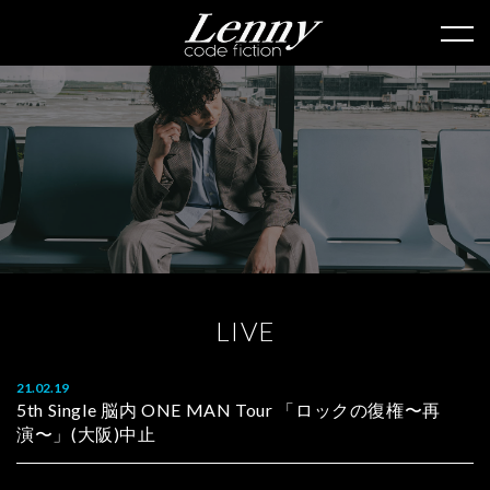
L
I
V
E
21.02.19
5th Single 脳内 ONE MAN Tour 「ロックの復権〜再
演〜」(大阪)中止