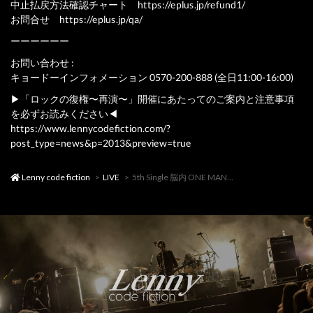
中止払戻方法確認チャート https://eplus.jp/refund1/
お問合せ https://eplus.jp/qa/
ーーーーーー
お問い合わせ :
キョードーインフォメーション 0570-200-888 (全日11:00-16:00)
▶︎「ロックの復権〜再演〜」開催にあたってのご案内と注意事項
を必ずお読みください◀︎
https://www.lennycodefiction.com/?
post_type=news&p=2013&preview=true
Lenny code fiction
LIVE
5th Single 脳内 ONE MAN Tour 「ロックの復権〜再演〜」(大阪)中止