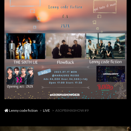
Lenny code fiction
LIVE
ASOPBiMASHOW #9