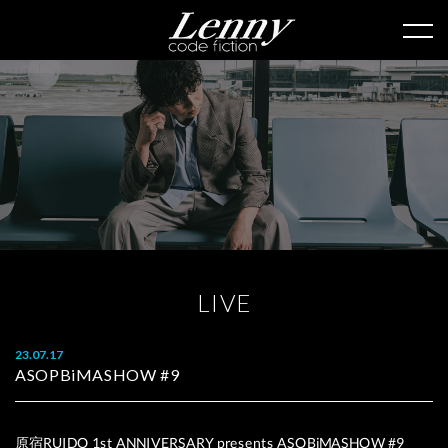
L
I
V
E
23.07.17
ASOPBiMASHOW #9
原宿RUIDO 1st ANNIVERSARY presents ASOBiMASHOW #9