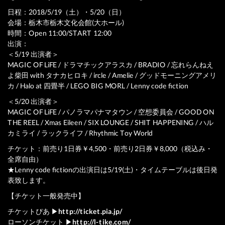
日程：2018/5/19（土）・5/20（日）
会場：栃木市栃木文化会館(大ホール)
時間：Open 11:00/START 12:00
出演：
＜5/19 出演者＞
MAGIC OF LiFE / ドラマチックアラスカ / BRADIO / 忘れらんねえ
よ柴田 with タナカヒロキ / ircle / Amelie / グッドモーニングアメリ
カ / Halo at 四畳半 / LEGO BIG MORL / Lenny code fiction
＜5/20 出演者＞
MAGIC OF LiFE / パノラマパナマタウン / 空想委員会 / GOOD ON
THE REEL / Xmas Eileen / SIX LOUNGE / SHIT HAPPENING / ハル
カミライ / ラックライフ / Rhythmic Toy World
チケット：前売り1日券￥4,500・前売り2日券￥8,000（税込み・
全席自由）
★Lenny code fictionの出演日は5/19(土)・タイムテーブルは後日発
表致します。
【チケット一般発売中】
チケットぴあ ▶
http://ticket.pia.jp/
ローソンチケット ▶
http://l-tike.com/